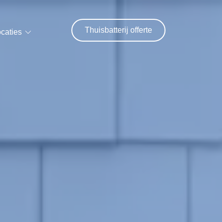
Thuisbatterij offerte
caties